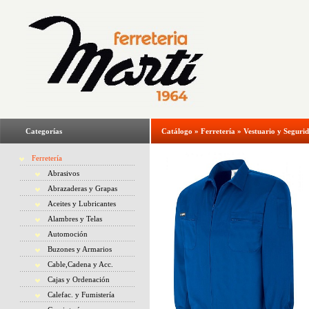
Categorías
Catálogo
»
Ferretería
»
Vestuario y Seguri
Ferretería
Abrasivos
Abrazaderas y Grapas
Aceites y Lubricantes
Alambres y Telas
Automoción
Buzones y Armarios
Cable,Cadena y Acc.
Cajas y Ordenación
Calefac. y Fumistería