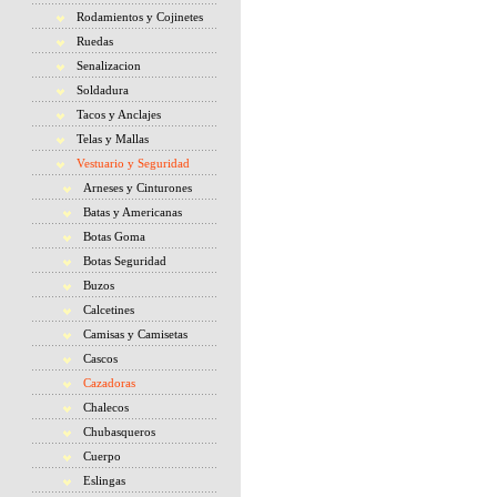
Rodamientos y Cojinetes
Ruedas
Senalizacion
Soldadura
Tacos y Anclajes
Telas y Mallas
Vestuario y Seguridad
Arneses y Cinturones
Batas y Americanas
Botas Goma
Botas Seguridad
Buzos
Calcetines
Camisas y Camisetas
Cascos
Cazadoras
Chalecos
Chubasqueros
Cuerpo
Eslingas