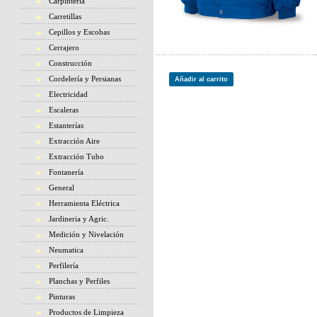
Carpintería
Carretillas
Cepillos y Escobas
Cerrajero
Construcción
Cordelería y Persianas
Añadir al carrito
Electricidad
Escaleras
Estanterías
Extracción Aire
Extracción Tubo
Fontanería
General
Herramienta Eléctrica
Jardineria y Agric.
Medición y Nivelación
Neumatica
Perfilería
Planchas y Perfiles
Pinturas
Productos de Limpieza